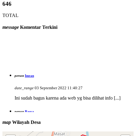
646
TOTAL
message
Komentar Terkini
person
Imran
date_range
03 September 2022 11:40:27
Ini sudah bagus karena ada web yg bisa dilihat info [...]
person
Rasya
date_range
14 September 2016 06:09:16
map
Wilayah Desa
Selamat atas keberhasilan desa padang mumpo dalam upaya
[...]