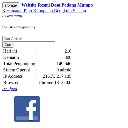
Website Resmi
Desa Padang Mumpo
storage
Kecamatan Pino
Kabupaten Bengkulu Selatan
assessment
Statistik Pengunjung
Cari
Hari ini
:
210
Kemarin
:
300
Total Pengunjung
:
149.646
Sistem Operasi
:
Android
IP Address
:
216.73.217.135
Browser
:
Chrome 131.0.0.0
rss_feed