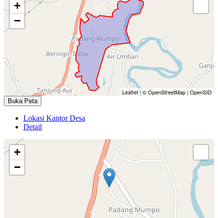
+
−
Leaflet
|
© OpenStreetMap
|
OpenSID
Buka Peta
Lokasi Kantor Desa
Detail
+
−