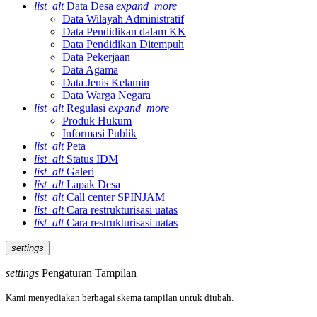
list_alt
Data Desa
expand_more
Data Wilayah Administratif
Data Pendidikan dalam KK
Data Pendidikan Ditempuh
Data Pekerjaan
Data Agama
Data Jenis Kelamin
Data Warga Negara
list_alt
Regulasi
expand_more
Produk Hukum
Informasi Publik
list_alt
Peta
list_alt
Status IDM
list_alt
Galeri
list_alt
Lapak Desa
list_alt
Call center SPINJAM
list_alt
Cara restrukturisasi uatas
list_alt
Cara restrukturisasi uatas
settings
settings
Pengaturan Tampilan
Kami menyediakan berbagai skema tampilan untuk diubah.