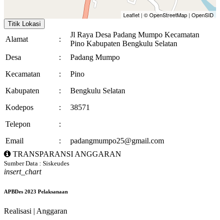
Leaflet
|
© OpenStreetMap
|
OpenSID
Titik Lokasi
Jl Raya Desa Padang Mumpo Kecamatan
Alamat
:
Pino Kabupaten Bengkulu Selatan
Desa
:
Padang Mumpo
Kecamatan
:
Pino
Kabupaten
:
Bengkulu Selatan
Kodepos
:
38571
Telepon
:
Email
:
padangmumpo25@gmail.com
TRANSPARANSI ANGGARAN
Sumber Data : Siskeudes
insert_chart
APBDes 2023 Pelaksanaan
Realisasi | Anggaran