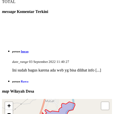
TOTAL
message
Komentar Terkini
person
Imran
date_range
03 September 2022 11:40:27
Ini sudah bagus karena ada web yg bisa dilihat info [...]
person
Rasya
date_range
14 September 2016 06:09:16
map
Wilayah Desa
Selamat atas keberhasilan desa padang mumpo dalam upaya
[...]
+
−