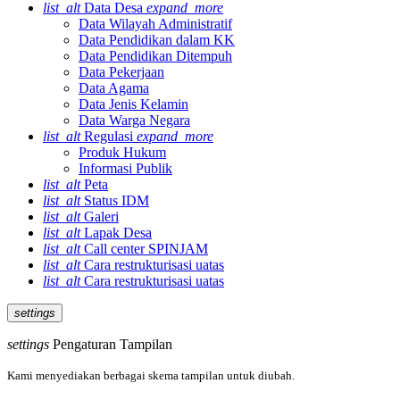
list_alt
Data Desa
expand_more
Data Wilayah Administratif
Data Pendidikan dalam KK
Data Pendidikan Ditempuh
Data Pekerjaan
Data Agama
Data Jenis Kelamin
Data Warga Negara
list_alt
Regulasi
expand_more
Produk Hukum
Informasi Publik
list_alt
Peta
list_alt
Status IDM
list_alt
Galeri
list_alt
Lapak Desa
list_alt
Call center SPINJAM
list_alt
Cara restrukturisasi uatas
list_alt
Cara restrukturisasi uatas
settings
settings
Pengaturan Tampilan
Kami menyediakan berbagai skema tampilan untuk diubah.