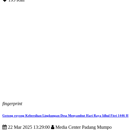
fingerprint
Gotong royong Kebersihan Lingkungan Desa Menyambut Hari Raya Idhul Fitri 1446 H
22 Mar 2025 13:29:00
Media Center Padang Mumpo