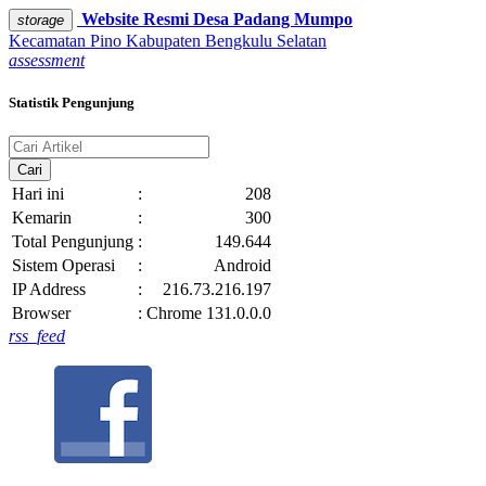
Website Resmi
Desa Padang Mumpo
storage
Kecamatan Pino
Kabupaten Bengkulu Selatan
assessment
Statistik Pengunjung
Cari
Hari ini
:
208
Kemarin
:
300
Total Pengunjung
:
149.644
Sistem Operasi
:
Android
IP Address
:
216.73.216.197
Browser
:
Chrome 131.0.0.0
rss_feed