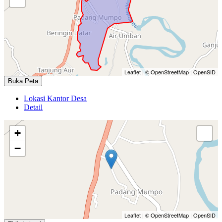
Leaflet
|
© OpenStreetMap
|
OpenSID
Buka Peta
Lokasi Kantor Desa
Detail
+
−
Leaflet
|
© OpenStreetMap
|
OpenSID