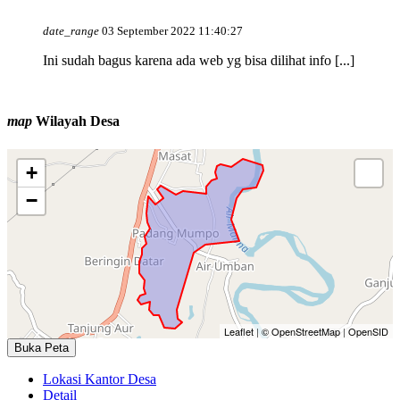
date_range
03 September 2022 11:40:27
Ini sudah bagus karena ada web yg bisa dilihat info [...]
person
Rasya
map
Wilayah Desa
date_range
14 September 2016 06:09:16
Selamat atas keberhasilan desa padang mumpo dalam upaya
+
[...]
−
Leaflet
|
© OpenStreetMap
|
OpenSID
Buka Peta
Lokasi Kantor Desa
Detail