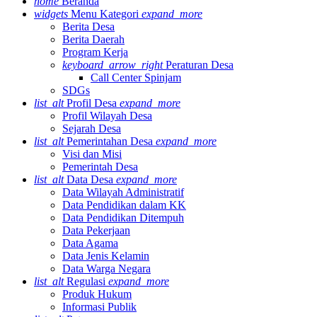
home
Beranda
widgets
Menu Kategori
expand_more
Berita Desa
Berita Daerah
Program Kerja
keyboard_arrow_right
Peraturan Desa
Call Center Spinjam
SDGs
list_alt
Profil Desa
expand_more
Profil Wilayah Desa
Sejarah Desa
list_alt
Pemerintahan Desa
expand_more
Visi dan Misi
Pemerintah Desa
list_alt
Data Desa
expand_more
Data Wilayah Administratif
Data Pendidikan dalam KK
Data Pendidikan Ditempuh
Data Pekerjaan
Data Agama
Data Jenis Kelamin
Data Warga Negara
list_alt
Regulasi
expand_more
Produk Hukum
Informasi Publik