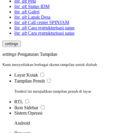
list_alt
Peta
list_alt
Status IDM
list_alt
Galeri
list_alt
Lapak Desa
list_alt
Call center SPINJAM
list_alt
Cara restrukturisasi uatas
list_alt
Cara restrukturisasi uatas
settings
settings
Pengaturan Tampilan
Kami menyediakan berbagai skema tampilan untuk diubah.
Layar Kotak
Tampilan Penuh
Tombol ini menjadikan tampilan penuh di layar
RTL
Ikon Sidebar
Sistem Operasi
Android