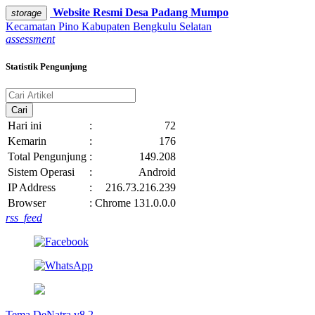
Website Resmi
Desa Padang Mumpo
storage
Kecamatan Pino
Kabupaten Bengkulu Selatan
assessment
Statistik Pengunjung
Cari
Hari ini
:
72
Kemarin
:
176
Total Pengunjung
:
149.208
Sistem Operasi
:
Android
IP Address
:
216.73.216.239
Browser
:
Chrome 131.0.0.0
rss_feed
Tema DeNatra v8.2