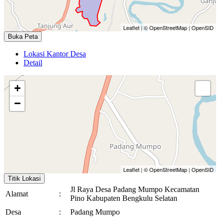
Leaflet
|
© OpenStreetMap
|
OpenSID
Buka Peta
Lokasi Kantor Desa
Detail
+
−
Leaflet
|
© OpenStreetMap
|
OpenSID
Titik Lokasi
Jl Raya Desa Padang Mumpo Kecamatan
Alamat
:
Pino Kabupaten Bengkulu Selatan
Desa
:
Padang Mumpo