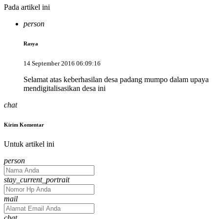
Pada artikel ini
person
Rasya
14 September 2016 06:09:16
Selamat atas keberhasilan desa padang mumpo dalam upaya
mendigitalisasikan desa ini
chat
Kirim Komentar
Untuk artikel ini
Your
person
Name
No.
stay_current_portrait
Hp
Email
mail
address
Message
chat