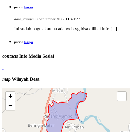
person
Imran
date_range
03 September 2022 11:40:27
Ini sudah bagus karena ada web yg bisa dilihat info [...]
person
Rasya
date_range
14 September 2016 06:09:16
contacts
Info Media Sosial
Selamat atas keberhasilan desa padang mumpo dalam upaya
[...]
map
Wilayah Desa
+
−