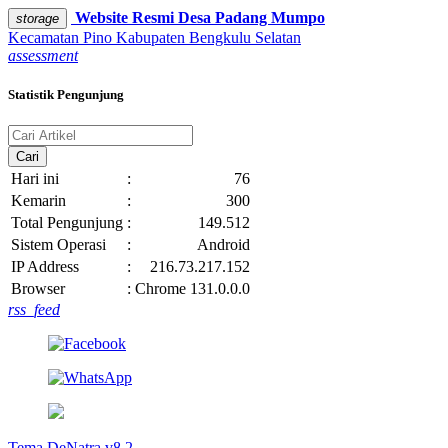
Website Resmi
Desa Padang Mumpo
storage
Kecamatan Pino
Kabupaten Bengkulu Selatan
assessment
Statistik Pengunjung
Cari
Hari ini
:
76
Kemarin
:
300
Total Pengunjung
:
149.512
Sistem Operasi
:
Android
IP Address
:
216.73.217.152
Browser
:
Chrome 131.0.0.0
rss_feed
Tema DeNatra v8.2