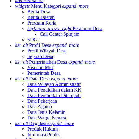
home
Beranda
widgets
Menu Kategori
expand_more
Berita Desa
Berita Daerah
Program Kerja
keyboard_arrow_right
Peraturan Desa
Call Center Spinjam
SDGs
list_alt
Profil Desa
expand_more
Profil Wilayah Desa
Sejarah Desa
list_alt
Pemerintahan Desa
expand_more
Visi dan Misi
Pemerintah Desa
list_alt
Data Desa
expand_more
Data Wilayah Administratif
Data Pendidikan dalam KK
Data Pendidikan Ditempuh
Data Pekerjaan
Data Agama
Data Jenis Kelamin
Data Warga Negara
list_alt
Regulasi
expand_more
Produk Hukum
Informasi Publik