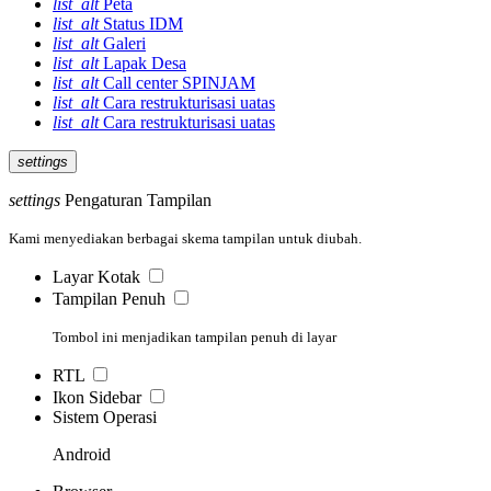
list_alt
Peta
list_alt
Status IDM
list_alt
Galeri
list_alt
Lapak Desa
list_alt
Call center SPINJAM
list_alt
Cara restrukturisasi uatas
list_alt
Cara restrukturisasi uatas
settings
settings
Pengaturan Tampilan
Kami menyediakan berbagai skema tampilan untuk diubah.
Layar Kotak
Tampilan Penuh
Tombol ini menjadikan tampilan penuh di layar
RTL
Ikon Sidebar
Sistem Operasi
Android