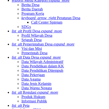
widgets
Menu Kategori
expand_more
Berita Desa
Berita Daerah
Program Kerja
keyboard_arrow_right
Peraturan Desa
Call Center Spinjam
SDGs
list_alt
Profil Desa
expand_more
Profil Wilayah Desa
Sejarah Desa
list_alt
Pemerintahan Desa
expand_more
Visi dan Misi
Pemerintah Desa
list_alt
Data Desa
expand_more
Data Wilayah Administratif
Data Pendidikan dalam KK
Data Pendidikan Ditempuh
Data Pekerjaan
Data Agama
Data Jenis Kelamin
Data Warga Negara
list_alt
Regulasi
expand_more
Produk Hukum
Informasi Publik
list_alt
Peta