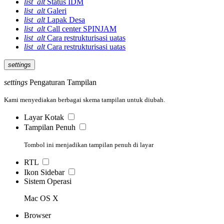
list_alt
Status IDM
list_alt
Galeri
list_alt
Lapak Desa
list_alt
Call center SPINJAM
list_alt
Cara restrukturisasi uatas
list_alt
Cara restrukturisasi uatas
settings
settings
Pengaturan Tampilan
Kami menyediakan berbagai skema tampilan untuk diubah.
Layar Kotak
Tampilan Penuh
Tombol ini menjadikan tampilan penuh di layar
RTL
Ikon Sidebar
Sistem Operasi
Mac OS X
Browser