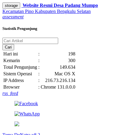
Website Resmi
Desa Padang Mumpo
storage
Kecamatan Pino
Kabupaten Bengkulu Selatan
assessment
Statistik Pengunjung
Cari
Hari ini
:
198
Kemarin
:
300
Total Pengunjung
:
149.634
Sistem Operasi
:
Mac OS X
IP Address
:
216.73.216.134
Browser
:
Chrome 131.0.0.0
rss_feed
Tema DeNatra v8.2