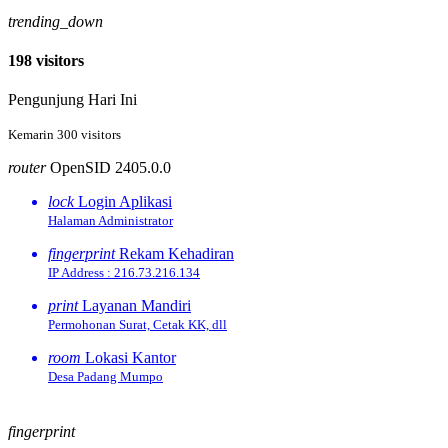
trending_down
198 visitors
Pengunjung Hari Ini
Kemarin 300 visitors
router
OpenSID 2405.0.0
lock
Login Aplikasi
Halaman Administrator
fingerprint
Rekam Kehadiran
IP Address : 216.73.216.134
print
Layanan Mandiri
Permohonan Surat, Cetak KK, dll
room
Lokasi Kantor
Desa Padang Mumpo
fingerprint